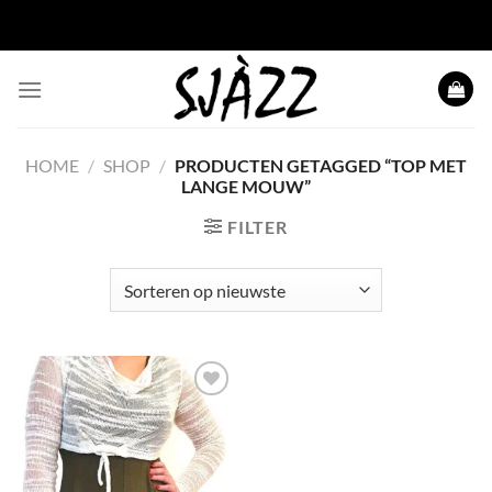
Ga
naar
inhoud
HOME
/
SHOP
/
PRODUCTEN GETAGGED “TOP MET
LANGE MOUW”
FILTER
Toevoegen
aan
wenslijst