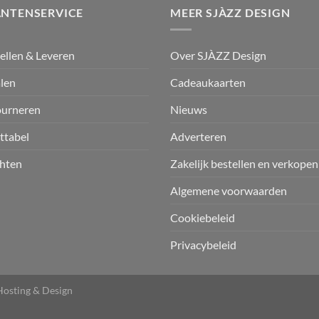
ANTENSERVICE
MEER SJÀZZ DESIGN
ellen & Leveren
Over SJÀZZ Design
len
Cadeaukaarten
ourneren
Nieuws
ttabel
Adverteren
hten
Zakelijk bestellen en verkopen
Algemene voorwaarden
Cookiebeleid
Privacybeleid
osting & Design