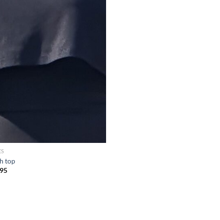
ES
h top
95