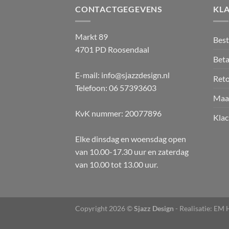
CONTACTGEGEVENS
KL
Markt 89
Best
4701 PD Roosendaal
Beta
E-mail: info@sjazzdesign.nl
Ret
Telefoon: 06 57393603
Maa
KvK nummer: 20077896
Klac
Elke dinsdag en woensdag open
van 10.00-17.30 uur en zaterdag
van 10.00 tot 13.00 uur.
Copyright 2026 ©
Sjazz Design
- Realisatie:
EM H