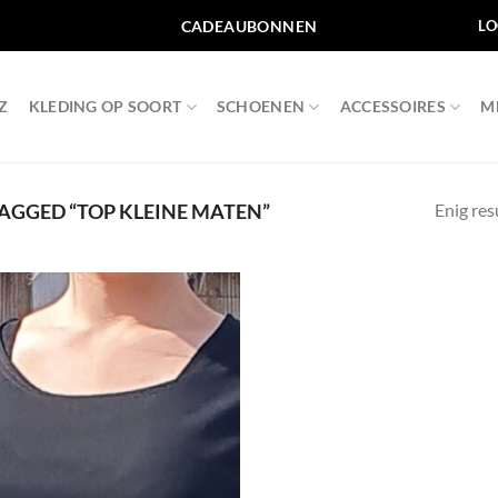
CADEAUBONNEN
LO
Z
KLEDING OP SOORT
SCHOENEN
ACCESSOIRES
M
Enig res
GGED “TOP KLEINE MATEN”
Toevoegen
aan
wenslijst