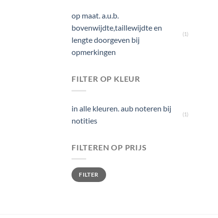
op maat. a.u.b.
bovenwijdte,taillewijdte en
(1)
lengte doorgeven bij
opmerkingen
FILTER OP KLEUR
in alle kleuren. aub noteren bij
(1)
notities
FILTEREN OP PRIJS
Min. prijs
Max. prijs
FILTER