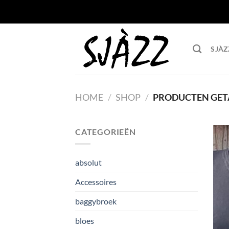
Ga naar inhoud
SJÀZ
HOME
/
SHOP
/
PRODUCTEN GETA
CATEGORIEËN
absolut
Accessoires
baggybroek
bloes