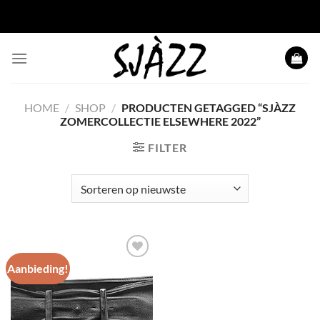
Ga
naar
inhoud
HOME
/
SHOP
/
PRODUCTEN GETAGGED “SJÀZZ
ZOMERCOLLECTIE ELSEWHERE 2022”
FILTER
Aanbieding!
Toevoegen
aan
wenslijst