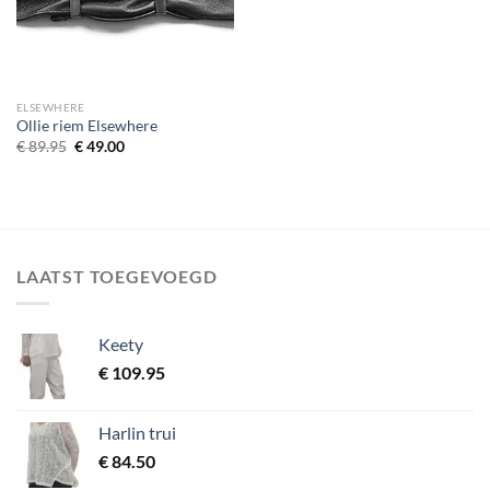
ELSEWHERE
Ollie riem Elsewhere
Oorspronkelijke
Huidige
€
89.95
€
49.00
prijs
prijs
was:
is:
€ 89.95.
€ 49.00.
LAATST TOEGEVOEGD
Keety
€
109.95
Harlin trui
€
84.50