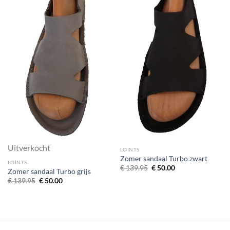
Uitverkocht
LOINTS
Zomer sandaal Turbo zwart
LOINTS
Oorspronkelijke
Huidige
€
139.95
€
50.00
Zomer sandaal Turbo grijs
prijs
prijs
Oorspronkelijke
Huidige
€
139.95
€
50.00
was:
is:
prijs
prijs
€ 139.95.
€ 50.00.
was:
is:
€ 139.95.
€ 50.00.