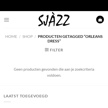
Ga naar inhoud
HOME
/
SHOP
/
PRODUCTEN GETAGGED “ORLEANS
DRESS”
FILTER
Geen producten gevonden die aan je zoekcriteria
voldoen.
LAATST TOEGEVOEGD