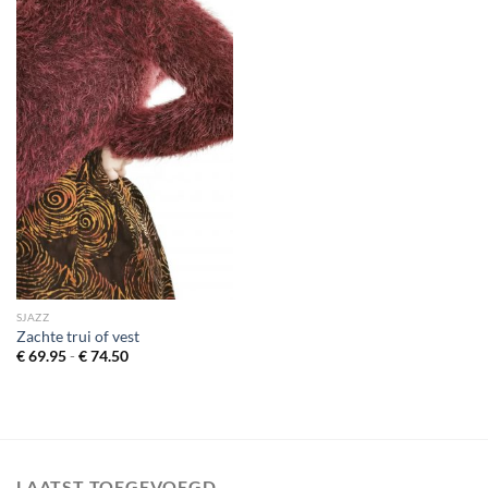
SJAZZ
Zachte trui of vest
Prijsklasse:
€
69.95
-
€
74.50
€ 69.95
tot
€ 74.50
LAATST TOEGEVOEGD