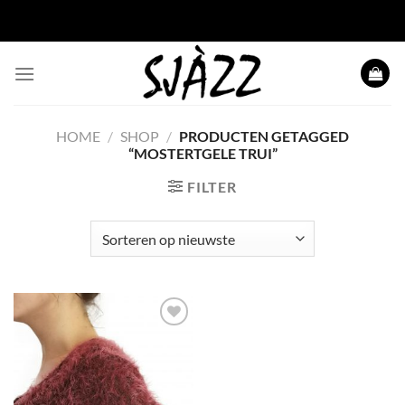
Ga
naar
inhoud
HOME
/
SHOP
/
PRODUCTEN GETAGGED
“MOSTERTGELE TRUI”
FILTER
Toevoegen
aan
wenslijst