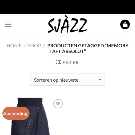
Ga
naar
inhoud
HOME
/
SHOP
/
PRODUCTEN GETAGGED “MEMORY
TAFT ABSOLUT”
FILTER
Aanbieding!
Toevoegen
aan
wenslijst