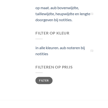
op maat. aub bovenwijdte,
taillewijdte, heupwijdte en lengte
(1)
doorgeven bij notities.
FILTER OP KLEUR
in alle kleuren. aub noteren bij
(1)
notities
FILTEREN OP PRIJS
Min. prijs
Max. prijs
FILTER