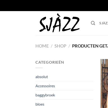
Ga naar inhoud
SJÀZ
HOME
/
SHOP
/
PRODUCTEN GET
CATEGORIEËN
absolut
Accessoires
baggybroek
bloes