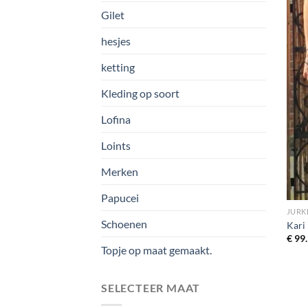
Gilet
hesjes
ketting
Kleding op soort
Lofina
Loints
Merken
Papucei
JURK
Schoenen
Kari
€
99.
Topje op maat gemaakt.
SELECTEER MAAT