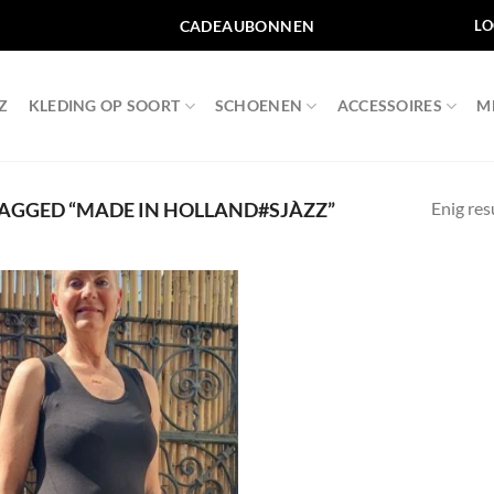
CADEAUBONNEN
LO
Z
KLEDING OP SOORT
SCHOENEN
ACCESSOIRES
M
Enig res
AGGED “MADE IN HOLLAND#SJÀZZ”
Toevoegen
aan
wenslijst