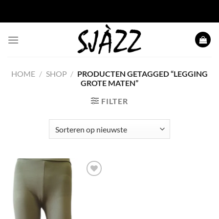
Ga
naar
inhoud
HOME
/
SHOP
/
PRODUCTEN GETAGGED “LEGGING
GROTE MATEN”
FILTER
Toevoegen
aan
wenslijst