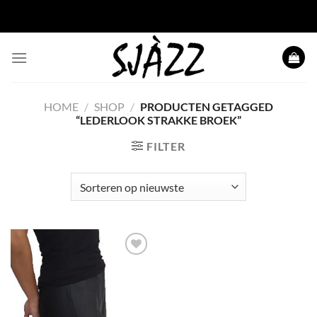
Ga naar inhoud
HOME
/
SHOP
/
PRODUCTEN GETAGGED
“LEDERLOOK STRAKKE BROEK”
FILTER
Toevoegen
aan
wenslijst