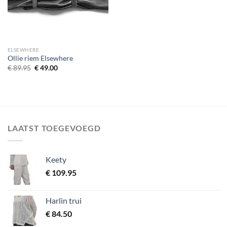
ELSEWHERE
Ollie riem Elsewhere
Oorspronkelijke prijs was: € 89.95.
Huidige prijs is: € 49.00.
€
89.95
€
49.00
LAATST TOEGEVOEGD
Keety
€
109.95
Harlin trui
€
84.50