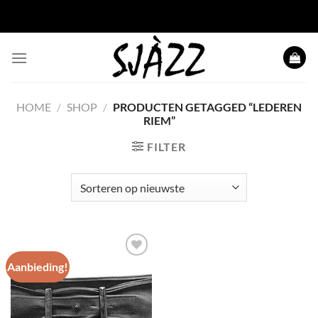
Ga naar inhoud
HOME
/
SHOP
/
PRODUCTEN GETAGGED “LEDEREN
RIEM”
FILTER
Aanbieding!
Toevoegen
aan
wenslijst