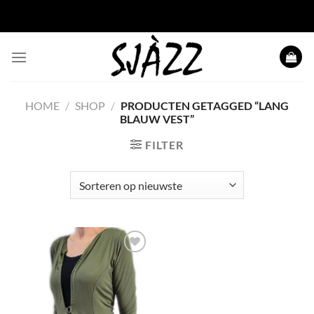
Ga naar inhoud
HOME
/
SHOP
/
PRODUCTEN GETAGGED “LANG
BLAUW VEST”
FILTER
Toevoegen
aan
wenslijst