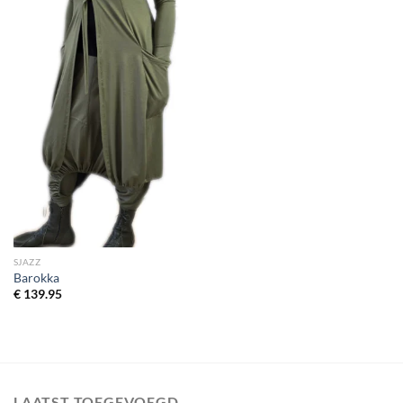
SJAZZ
Barokka
€
139.95
LAATST TOEGEVOEGD