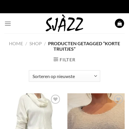
Ga
naar
inhoud
HOME
/
SHOP
/
PRODUCTEN GETAGGED “KORTE
TRUITJES”
FILTER
Toevoegen
Toevoegen
aan
aan
wenslijst
wenslijst