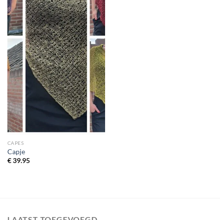
CAPES
Capje
€
39.95
LAATST TOEGEVOEGD