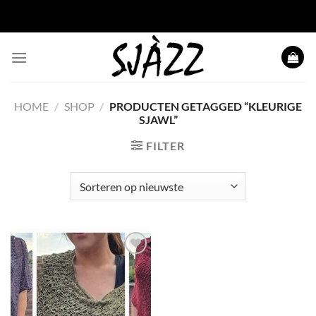
Ga
naar
inhoud
HOME
/
SHOP
/
PRODUCTEN GETAGGED “KLEURIGE
SJAWL”
FILTER
Toevoegen
aan
wenslijst