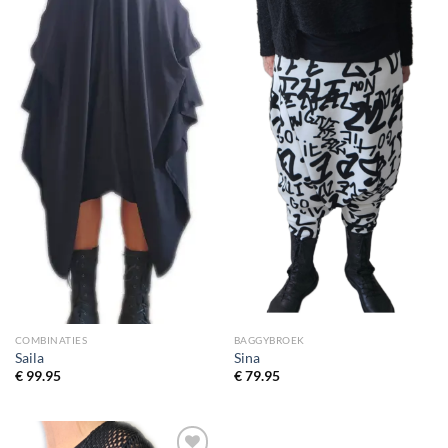
wenslijst
wenslijst
COMBINATIES
BAGGYBROEK
Saila
Sina
€
99.95
€
79.95