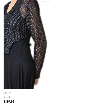
Toevoegen
aan
wenslijst
SJAZZ
Yiva
€
89.95