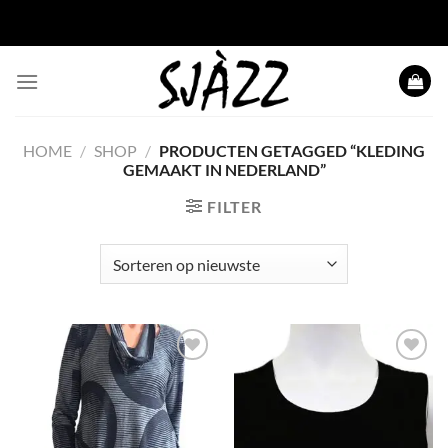
Ga naar inhoud
HOME
/
SHOP
/
PRODUCTEN GETAGGED “KLEDING
GEMAAKT IN NEDERLAND”
FILTER
Toevoegen
Toevoegen
aan
aan
wenslijst
wenslijst