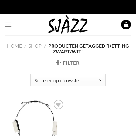
Ga
naar
inhoud
HOME
/
SHOP
/
PRODUCTEN GETAGGED “KETTING
ZWART/WIT”
FILTER
Toevoegen
aan
wenslijst