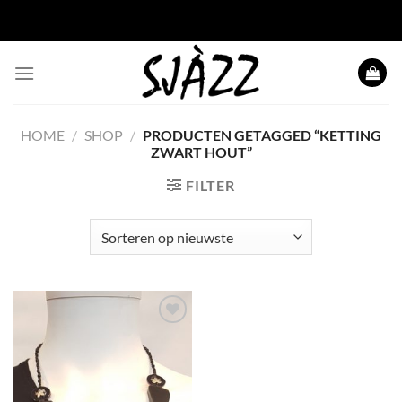
Ga naar inhoud
HOME
/
SHOP
/
PRODUCTEN GETAGGED “KETTING
ZWART HOUT”
FILTER
Toevoegen
aan
wenslijst