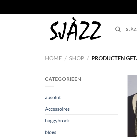
Ga
naar
inhoud
SJÀZ
HOME
/
SHOP
/
PRODUCTEN GET
CATEGORIEËN
absolut
Accessoires
baggybroek
bloes