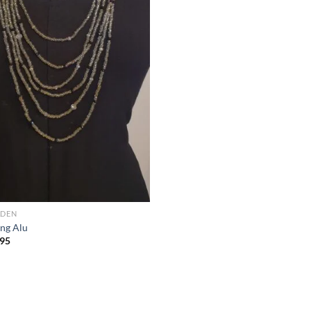
ADEN
ing Alu
95