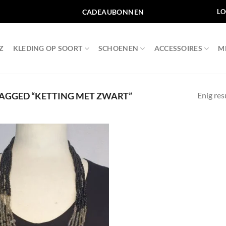
CADEAUBONNEN
LO
Z
KLEDING OP SOORT
SCHOENEN
ACCESSOIRES
M
Enig res
AGGED “KETTING MET ZWART”
Toevoegen
aan
wenslijst