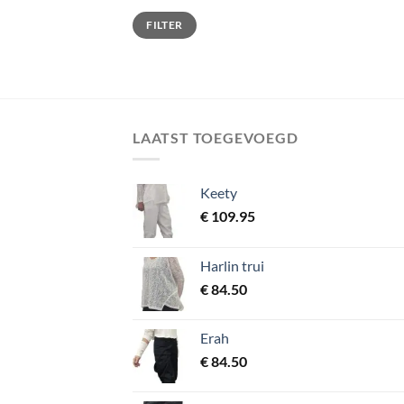
Min.
Max.
FILTER
prijs
prijs
LAATST TOEGEVOEGD
Keety
€
109.95
Harlin trui
€
84.50
Erah
€
84.50