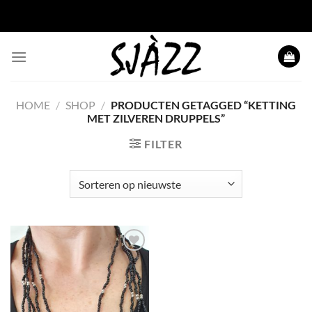
Ga
naar
inhoud
HOME
/
SHOP
/
PRODUCTEN GETAGGED “KETTING
MET ZILVEREN DRUPPELS”
FILTER
Toevoegen
aan
wenslijst