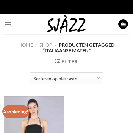
Ga naar inhoud
HOME
/
SHOP
/
PRODUCTEN GETAGGED
“ITALIAANSE MATEN”
FILTER
Aanbieding!
Toevoegen
aan
wenslijst