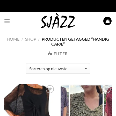
Ga naar inhoud
HOME
/
SHOP
/
PRODUCTEN GETAGGED “HANDIG
CAPJE”
FILTER
Toevoegen
Toevoegen
aan
aan
wenslijst
wenslijst