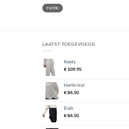
Min.
Max.
FILTER
prijs
prijs
LAATST TOEGEVOEGD
Keety
€
109.95
Harlin trui
€
84.50
Erah
€
84.50