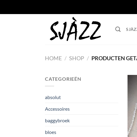
Ga
naar
inhoud
SJÀZ
HOME
/
SHOP
/
PRODUCTEN GETA
CATEGORIEËN
absolut
Accessoires
baggybroek
bloes