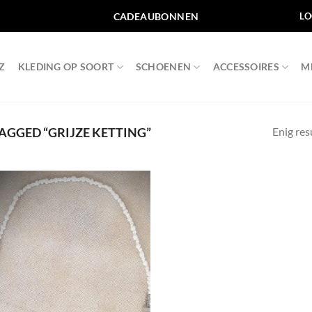
CADEAUBONNEN
LO
Z
KLEDING OP SOORT
SCHOENEN
ACCESSOIRES
M
Enig res
GGED “GRIJZE KETTING”
Toevoegen
aan
wenslijst