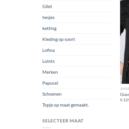
Gilet
hesjes
ketting
Kleding op soort
Lofina
Loints
Merken
Papucei
JASSE
Schoenen
Gias
€
129
Topje op maat gemaakt.
SELECTEER MAAT