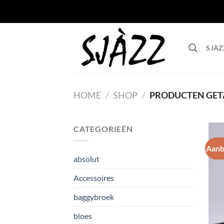
Ga naar inhoud
SJÀZ
HOME
/
SHOP
/
PRODUCTEN GETA
CATEGORIEËN
Aanb
absolut
Accessoires
baggybroek
bloes