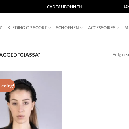
CADEAUBONNEN
LO
Z
KLEDING OP SOORT
SCHOENEN
ACCESSOIRES
M
Enig res
GGED “GIASSA”
ieding!
Toevoegen
aan
wenslijst