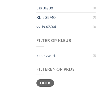
L is 36/38
(1)
XL is 38/40
(1)
xxl is 42/44
(1)
FILTER OP KLEUR
kleur zwart
(1)
FILTEREN OP PRIJS
Min. prijs
Max. prijs
FILTER