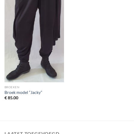
BROEKEN
Broek model “Jacky”
€
85.00
LAATST TOEGEVOEGD