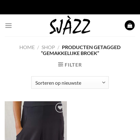
Ga
naar
inhoud
HOME
/
SHOP
/
PRODUCTEN GETAGGED
“GEMAKKELIJKE BROEK”
FILTER
Toevoegen
aan
wenslijst