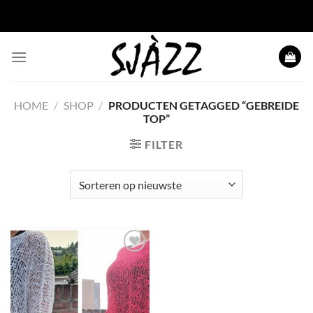
Ga
naar
inhoud
HOME
/
SHOP
/
PRODUCTEN GETAGGED “GEBREIDE
TOP”
FILTER
Toevoegen
aan
wenslijst