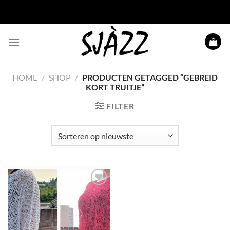
Ga naar inhoud
HOME
/
SHOP
/
PRODUCTEN GETAGGED “GEBREID
KORT TRUITJE”
FILTER
Toevoegen
aan
wenslijst