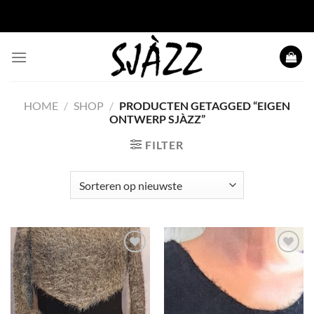
Ga
naar
inhoud
HOME
/
SHOP
/
PRODUCTEN GETAGGED “EIGEN
ONTWERP SJÀZZ”
FILTER
Toevoegen
Toevoegen
aan
aan
wenslijst
wenslijst