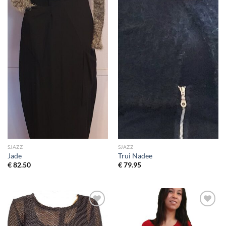
SJAZZ
SJAZZ
Jade
Trui Nadee
€
82.50
€
79.95
Toevoegen
Toevoegen
aan
aan