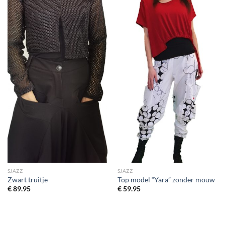
wenslijst
wenslijst
SJAZZ
SJAZZ
Zwart truitje
Top model “Yara” zonder mouw
€
89.95
€
59.95