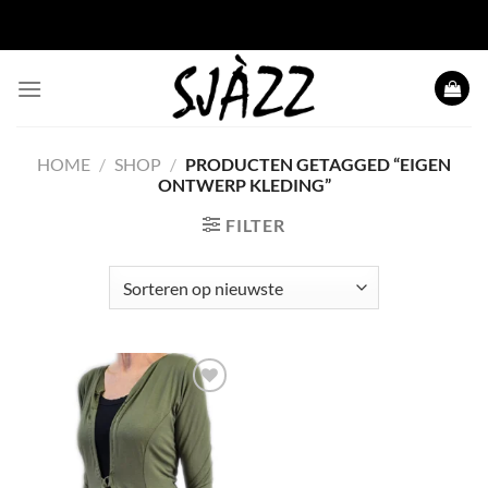
Ga naar inhoud
HOME
/
SHOP
/
PRODUCTEN GETAGGED “EIGEN
ONTWERP KLEDING”
FILTER
Toevoegen
aan
wenslijst