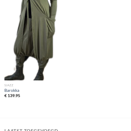
SJAZZ
Barokka
€
139.95
LAATST TOEGEVOEGD