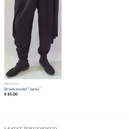
BROEKEN
Broek model “Jacky”
€
85.00
LAATST TOEGEVOEGD