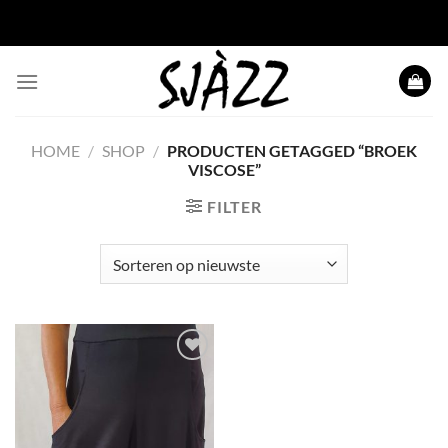
Ga
naar
inhoud
HOME
/
SHOP
/
PRODUCTEN GETAGGED “BROEK
VISCOSE”
FILTER
Toevoegen
aan
wenslijst