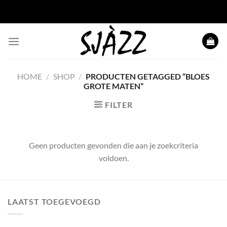
Ga naar inhoud
HOME
/
SHOP
/
PRODUCTEN GETAGGED “BLOES
GROTE MATEN”
FILTER
Geen producten gevonden die aan je zoekcriteria
voldoen.
LAATST TOEGEVOEGD