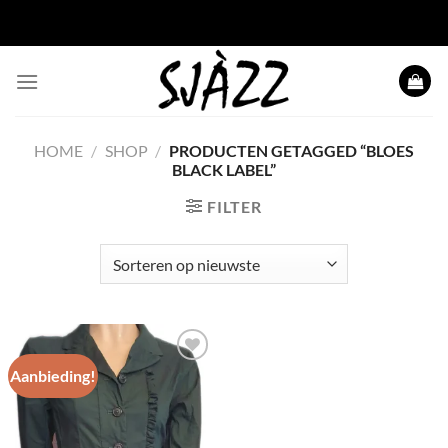
Ga naar inhoud
HOME
/
SHOP
/
PRODUCTEN GETAGGED “BLOES
BLACK LABEL”
FILTER
Aanbieding!
Toevoegen
aan
wenslijst