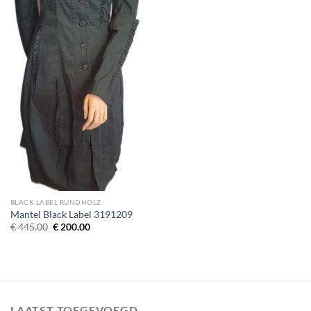
BLACK LABEL RUNDHOLZ
Mantel Black Label 3191209
Oorspronkelijke prijs was: € 445.00.
Huidige prijs is: € 200.00.
€
445.00
€
200.00
LAATST TOEGEVOEGD