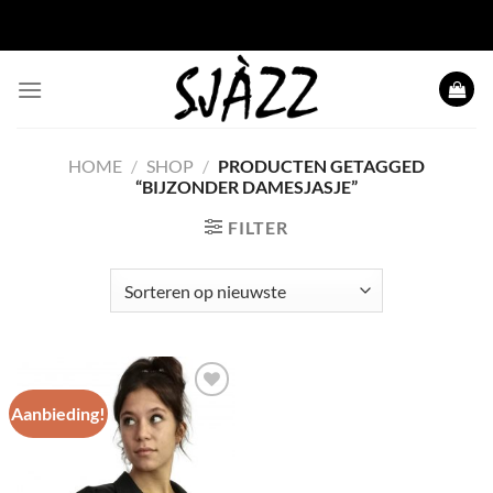
Ga naar inhoud
HOME
/
SHOP
/
PRODUCTEN GETAGGED
“BIJZONDER DAMESJASJE”
FILTER
Aanbieding!
Toevoegen
aan
wenslijst