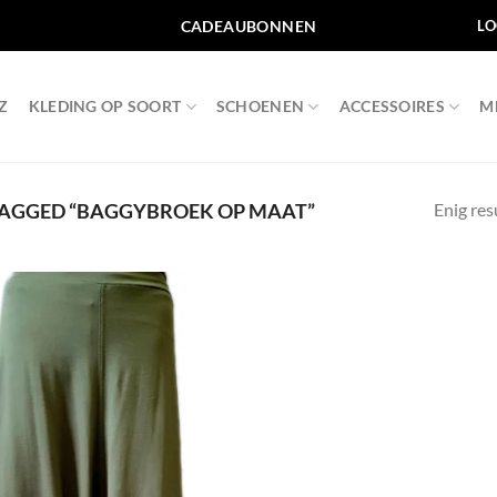
CADEAUBONNEN
LO
Z
KLEDING OP SOORT
SCHOENEN
ACCESSOIRES
M
Enig res
AGGED “BAGGYBROEK OP MAAT”
Toevoegen
aan
wenslijst