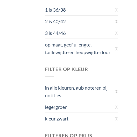
1 is 36/38
(1)
2 is 40/42
(1)
3 is 44/46
(1)
op maat, geef u lengte,
(1)
taillewijdte en heupwijdte door
FILTER OP KLEUR
in alle kleuren. aub noteren bij
(1)
notities
legergroen
(1)
kleur zwart
(1)
FILTEREN OP PRIJS