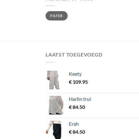
Min. prijs
Max. prijs
FILTER
LAATST TOEGEVOEGD
Keety
€
109.95
Harlin trui
€
84.50
Erah
€
84.50