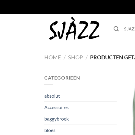
Ga naar inhoud
SJÀZ
HOME
/
SHOP
/
PRODUCTEN GET
CATEGORIEËN
absolut
Accessoires
baggybroek
bloes