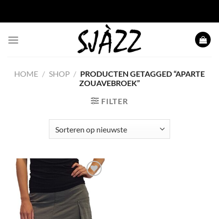
Ga naar inhoud
HOME
/
SHOP
/
PRODUCTEN GETAGGED “APARTE
ZOUAVEBROEK”
FILTER
Toevoegen
aan
wenslijst