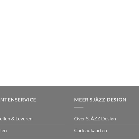
ANTENSERVICE
MEER SJÀZZ DESIGN
ellen & Leveren
Over SJÀZZ Design
len
Cadeaukaarten