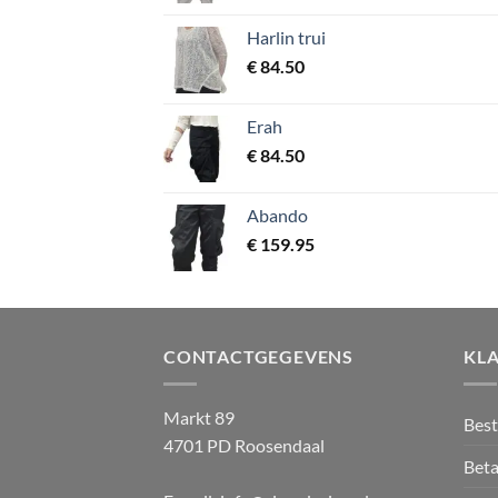
Harlin trui
€
84.50
Erah
€
84.50
Abando
€
159.95
CONTACTGEGEVENS
KL
Markt 89
Best
4701 PD Roosendaal
Beta