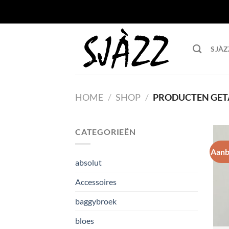
Ga
naar
inhoud
SJÀZ
HOME
/
SHOP
/
PRODUCTEN GET
CATEGORIEËN
Aanb
absolut
Accessoires
baggybroek
bloes