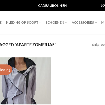
CADEAUBONNEN
LO
Z
KLEDING OP SOORT
SCHOENEN
ACCESSOIRES
M
Enig res
AGGED “APARTE ZOMERJAS”
ieding!
Toevoegen
aan
wenslijst