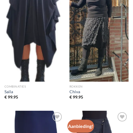
COMBINATIES
ROKKEN
Saila
Chiva
€
99.95
€
99.95
Aanbieding!
Toevoegen
Toevoegen
aan
aan