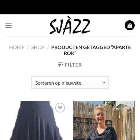
Ga
naar
inhoud
HOME
/
SHOP
/
PRODUCTEN GETAGGED “APARTE
ROK”
FILTER
Toevoegen
Toevoegen
aan
aan
wenslijst
wenslijst