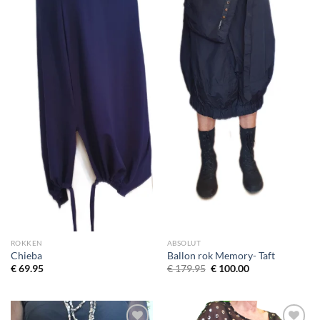
wenslijst
wenslijst
ROKKEN
ABSOLUT
Chieba
Ballon rok Memory- Taft
Oorspronkelijke
Huidige
€
69.95
€
179.95
€
100.00
prijs
prijs
was:
is:
€ 179.95.
€ 100.00.