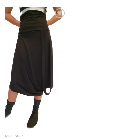
was:
is:
€ 119.95.
€ 55.00.
Toevoegen
aan
wenslijst
ACCESSOIRES