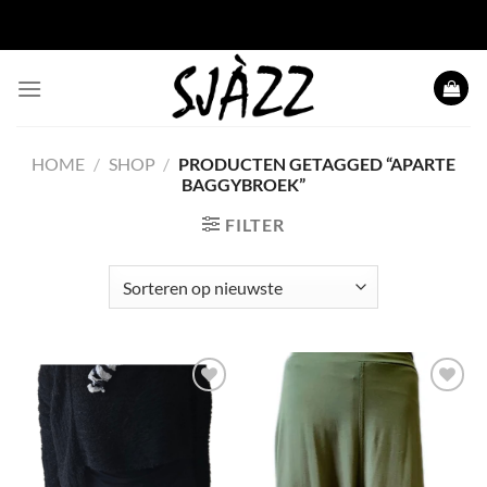
Ga naar inhoud
HOME
/
SHOP
/
PRODUCTEN GETAGGED “APARTE
BAGGYBROEK”
FILTER
Toevoegen
Toevoegen
aan
aan
wenslijst
wenslijst