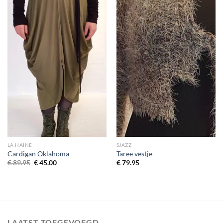
LA HAINE
SJAZZ
Cardigan Oklahoma
Taree vestje
Oorspronkelijke prijs was: € 89.95.
Huidige prijs is: € 45.00.
€
89.95
€
45.00
€
79.95
LAATST TOEGEVOEGD