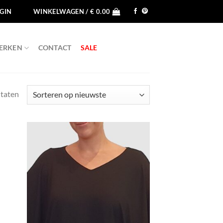
GIN
WINKELWAGEN /
€
0.00
ERKEN
CONTACT
SALE
Gesorteerd op nieuwste
ltaten
egen
Toevoegen
n
aan
jst
wenslijst