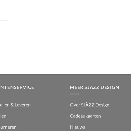
ANTENSERVICE
MEER SJÀZZ DESIGN
ellen & Leveren
Over SJÀZZ Design
len
Cadeaukaarten
ourneren
Nieuws