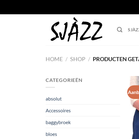
Ga naar inhoud
SJÀZ
HOME
/
SHOP
/
PRODUCTEN GETA
CATEGORIEËN
Aanb
absolut
Accessoires
baggybroek
bloes