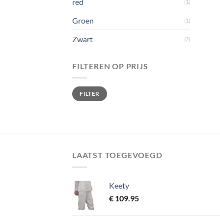
red
(1)
Groen
(1)
Zwart
(2)
FILTEREN OP PRIJS
Min. prijs
Max. prijs
FILTER
LAATST TOEGEVOEGD
Keety
€
109.95