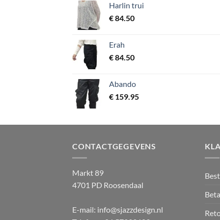
Harlin trui
€
84.50
Erah
€
84.50
Abando
€
159.95
CONTACTGEGEVENS
KL
Markt 89
Best
4701 PD Roosendaal
Beta
E-mail: info@sjazzdesign.nl
Ret