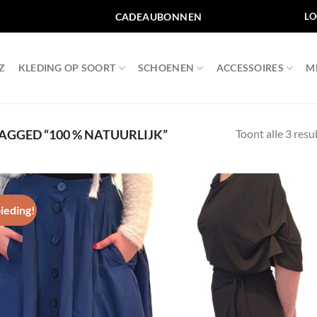
CADEAUBONNEN
LO
Z
KLEDING OP SOORT
SCHOENEN
ACCESSOIRES
M
Toont alle 3 resu
GGED “100 % NATUURLIJK”
ieding!
Toevoegen
Toevo
aan
aa
wenslijst
wensli