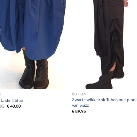
T
ROKKEN
Zwarte wikkelrok Tuban met ploo
a skirt blue
van Sjazz
Oorspronkelijke prijs was: € 79.95.
Huidige prijs is: € 40.00.
95
€
40.00
€
89.95