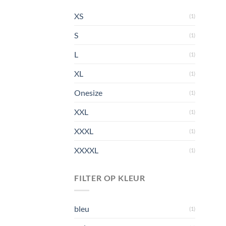
XS
(1)
S
(1)
L
(1)
XL
(1)
Onesize
(1)
XXL
(1)
XXXL
(1)
XXXXL
(1)
FILTER OP KLEUR
bleu
(1)