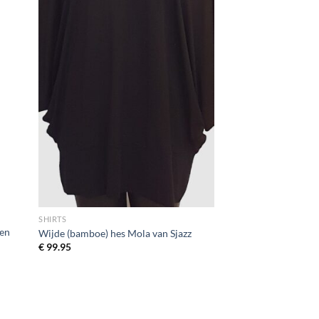
SHIRTS
ien
Wijde (bamboe) hes Mola van Sjazz
€
99.95