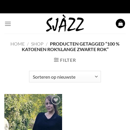
Ga naar inhoud
HOME
/
SHOP
/
PRODUCTEN GETAGGED “100 %
KATOENEN ROK%LANGE ZWARTE ROK”
FILTER
Toevoegen
aan
wenslijst