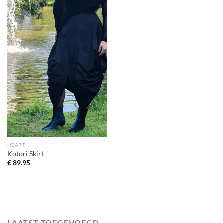
HEART
Kotori Skirt
€
89.95
LAATST TOEGEVOEGD