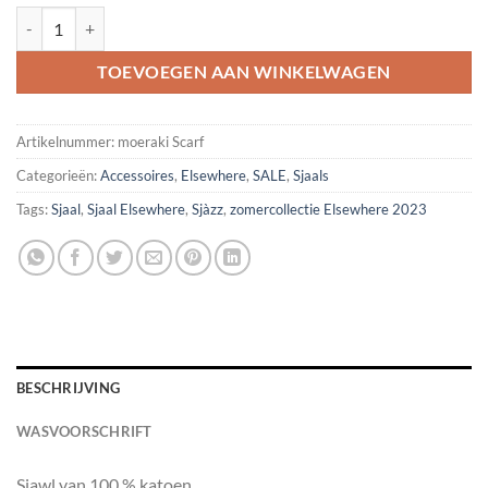
Moeraki scarf aantal
TOEVOEGEN AAN WINKELWAGEN
Artikelnummer:
moeraki Scarf
Categorieën:
Accessoires
,
Elsewhere
,
SALE
,
Sjaals
Tags:
Sjaal
,
Sjaal Elsewhere
,
Sjàzz
,
zomercollectie Elsewhere 2023
BESCHRIJVING
WASVOORSCHRIFT
Sjawl van 100 % katoen.