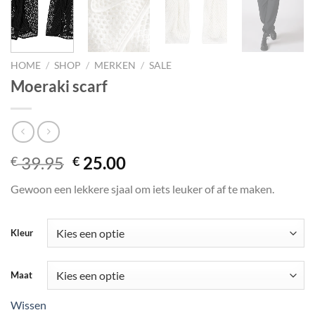
HOME
/
SHOP
/
MERKEN
/
SALE
Moeraki scarf
Oorspronkelijke prijs was: € 39.
Huidige prijs is: € 25.00.
39.95
25.00
€
€
Gewoon een lekkere sjaal om iets leuker of af te maken.
Kleur
Maat
Wissen