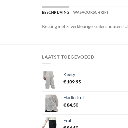
BESCHRIJVING
WASVOORSCHRIFT
Ketting met zilverkleurige kralen, houten sc
LAATST TOEGEVOEGD
Keety
€
109.95
Harlin trui
€
84.50
Erah
€
84.50