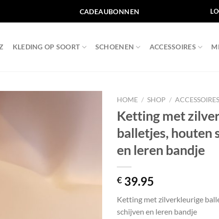
CADEAUBONNEN
LO
Z
KLEDING OP SOORT
SCHOENEN
ACCESSOIRES
M
HOME
/
SHOP
/
ACCESSOIRE
Ketting met zilve
Toevoegen
balletjes, houten 
aan
wenslijst
en leren bandje
39.95
€
Ketting met zilverkleurige ball
schijven en leren bandje