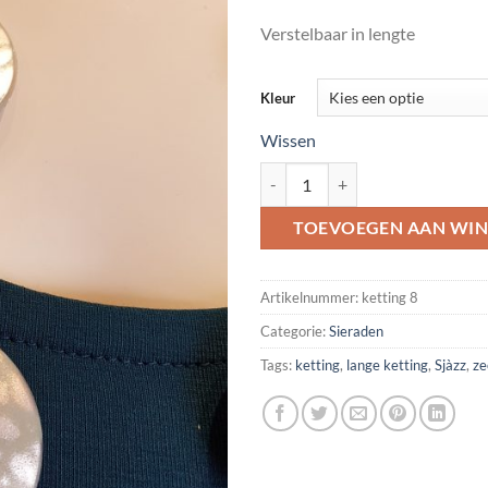
Verstelbaar in lengte
Kleur
Wissen
Ketting met zilverkleurige balletj
TOEVOEGEN AAN WI
Artikelnummer:
ketting 8
Categorie:
Sieraden
Tags:
ketting
,
lange ketting
,
Sjàzz
,
ze