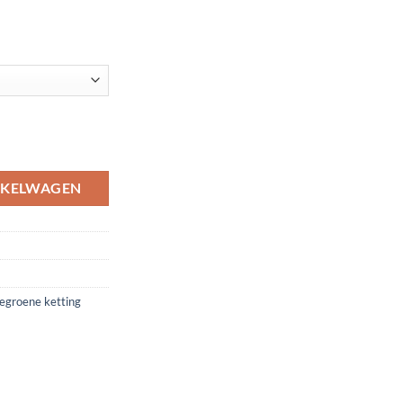
es, houten schijven en leren bandje aantal
NKELWAGEN
egroene ketting