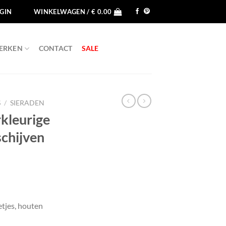
GIN
WINKELWAGEN /
€
0.00
ERKEN
CONTACT
SALE
S
/
SIERADEN
rkleurige
schijven
etjes, houten