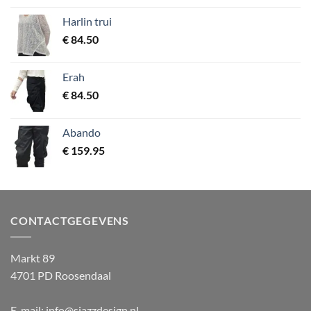
Harlin trui
€
84.50
Erah
€
84.50
Abando
€
159.95
CONTACTGEGEVENS
Markt 89
4701 PD Roosendaal
E-mail: info@sjazzdesign.nl