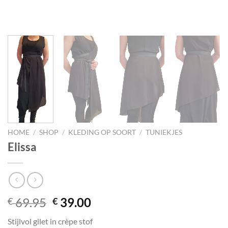
HOME
/
SHOP
/
KLEDING OP SOORT
/
TUNIEKJES
Elissa
Oorspronkelijke prijs was: € 69.
Huidige prijs is: € 39.00.
69.95
39.00
€
€
Stijlvol gilet in crèpe stof